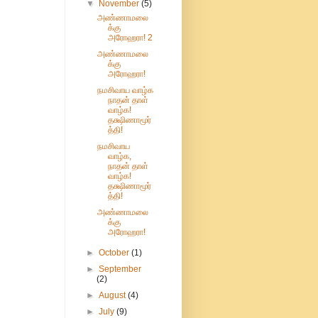
▼
November
(5)
அண்ணாமலை
க்கு
அரோஹரா! 2
அண்ணாமலை
க்கு
அரோஹரா!
நமசிவாய வாழ்க
நாதன் தாள்
வாழ்க!
தக்ஷிணாமூர்
த்தி!
நமசிவாய
வாழ்க,
நாதன் தாள்
வாழ்க!
தக்ஷிணாமூர்
த்தி!
அண்ணாமலை
க்கு
அரோஹரா!
►
October
(1)
►
September
(2)
►
August
(4)
►
July
(9)