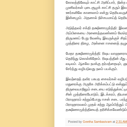
கோலத்திலேயும் காட்சி அளிப்பார், நின்
முனிவர்கள் புடைசூழக் காட்சி தரும் இவ
ஊர்களிலே காணலாம் என்று தெரியவருகி
இன்னமும். அதனால் நிச்சயமாய்த் தெரி
அடுத்தவர் சக்தி தக்ஷிணாமூர்த்தி: இவரை
அம்பிகையை அணைத்தவண்ணம் வேறெங்கும
திருமணப் பேறு வேண்டி இவருக்குச் சிறப
முத்திரை திகழ, அன்னை ஈசனைத் தழுவி
மேதா தக்ஷிணாமூர்த்தி: ரிஷப வாஹனராய்
தெரிந்து கொள்கிறோம். ரிஷபத்தின் மீது
வடிவம். ஆகவே நமக்கு தர்மத்தையும், ஞா
சேர்த்து வழிபடுவது நலம் பயக்கும்.
இவற்றைத் தவிர பசுபத சைவர்கள் வழிபடு
மதுரைக்கு அருகே அரிக்கம்பட்டு என்னும் 
திருவையாறிலும் சடையை எடுத்துக்கட்டி
சின் முத்திரையோடும், இடக்கரம், தியா
பிராஹாரம் சுற்றும்போது ஈசன் சடை பரந்
பிராஹாரவலம் முதல் சுற்று ஆரம்பித்துப் 
தக்ஷிணாமூர்த்தியைத் தரிசிக்கவேண்டும்
Posted by
Geetha Sambasivam
at
2:31 AM