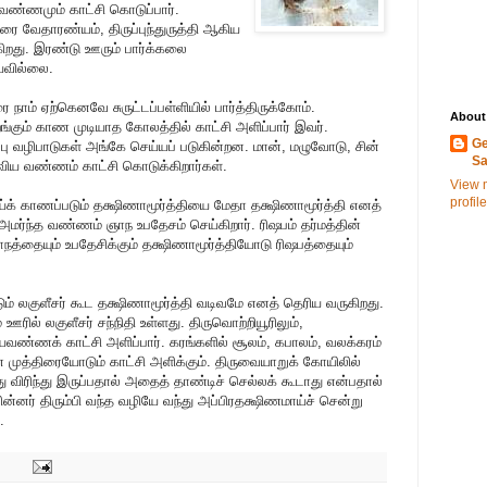
ற வண்ணமும் காட்சி கொடுப்பார்.
ரை வேதாரண்யம், திருப்புந்துருத்தி ஆகிய
றது. இரண்டு ஊரும் பார்க்கலை
யவில்லை.
 நாம் ஏற்கெனவே சுருட்டப்பள்ளியில் பார்த்திருக்கோம்.
About
் காண முடியாத கோலத்தில் காட்சி அளிப்பார் இவர்.
Ge
்பு வழிபாடுகள் அங்கே செய்யப் படுகின்றன. மான், மழுவோடு, சின்
S
ய வண்ணம் காட்சி கொடுக்கிறார்கள்.
View 
profile
க் காணப்படும் தக்ஷிணாமூர்த்தியை மேதா தக்ஷிணாமூர்த்தி எனத்
 அமர்ந்த வண்ணம் ஞாந உபதேசம் செய்கிறார். ரிஷபம் தர்மத்தின்
நத்தையும் உபதேசிக்கும் தக்ஷிணாமூர்த்தியோடு ரிஷபத்தையும்
ம் லகுளீசர் கூட தக்ஷிணாமூர்த்தி வடிவமே எனத் தெரிய வருகிறது.
ஊரில் லகுளீசர் சந்நிதி உள்ளது. திருவொற்றியூரிலும்,
யவண்ணக் காட்சி அளிப்பார். கரங்களில் சூலம், கபாலம், வலக்கரம்
ன முத்திரையோடும் காட்சி அளிக்கும். திருவையாறுக் கோயிலில்
து விரிந்து இருப்பதால் அதைத் தாண்டிச் செல்லக் கூடாது என்பதால்
பின்னர் திரும்பி வந்த வழியே வந்து அப்பிரதக்ஷிணமாய்ச் சென்று
.