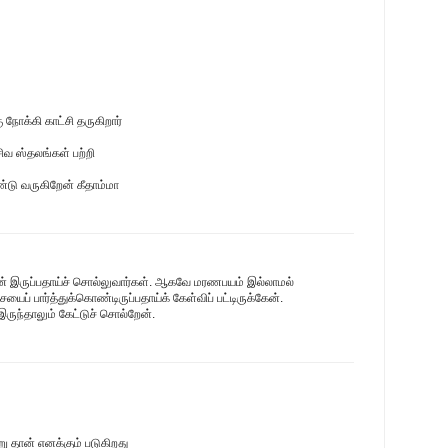
ு நோக்கி காட்சி தருகிறார்
ிவ ஸ்தலங்கள் பற்றி
்டு வருகிறேன் கீதாம்மா
யமன் இருப்பதாய்ச் சொல்லுவார்கள். ஆகவே மரணபயம் இல்லாமல்
ைப் பார்த்துக்கொண்டிருப்பதாய்க் கேள்விப் பட்டிருக்கேன்.
ருந்தாலும் கேட்டுச் சொல்றேன்.
ு தான் எனக்கும் படுகிறது