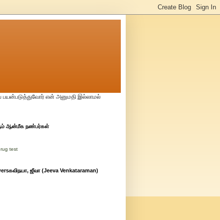
் பயன்படுத்துவோர் என் அனுமதி இல்லாமல்
் ஆன்மீக நண்பர்கள்
drug test
ersகவிநயா, ஜீவா (Jeeva Venkataraman)