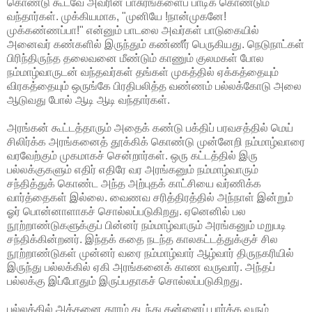
கொண்டு கூடவே அவரின் பாசுரங்களைப் பாடிக் கொண்டும்
வந்தார்கள். முக்கியமாக, "முனியே !நான்முகனே!
முக்கண்ணப்பா!" என்னும் பாடலை அவர்கள் பாடுகையில்
அனைவர் கண்களில் இருந்தும் கண்ணீர் பெருகியது. நெடுநாட்கள்
பிரிந்திருந்த தலைவனை மீண்டும் காணும் குலமகள் போல
நம்மாழ்வாருடன் வந்தவர்கள் தங்கள் முகத்தில் ஏக்கத்தையும்
விரகத்தையும் ஒருங்கே பிரதிபலித்த வண்ணம் பல்லக்கோடு அலை
ஆடுவது போல் ஆடி ஆடி வந்தார்கள்.
அரங்கன் கூட்டத்தாரும் அதைக் கண்டு பக்திப் பரவசத்தில் மெய்
சிலிர்க்க அரங்கனைத் தூக்கிக் கொண்டு முன்னேறி நம்மாழ்வாரை
வரவேற்கும் முகமாகச் சென்றார்கள். ஒரு கட்டத்தில் இரு
பல்லக்குகளும் எதிர் எதிரே வர அரங்கனும் நம்மாழ்வாரும்
சந்தித்துக் கொண்ட அந்த அற்புதக் காட்சியை வர்ணிக்க
வார்த்தைகள் இல்லை. வைணவ சரித்திரத்தில் அந்நாள் இன்றும்
ஓர் பொன்னாளாகச் சொல்லப்படுகிறது. ஏனெனில் பல
நூற்றாண்டுகளுக்குப் பின்னர் நம்மாழ்வாரும் அரங்கனும் மறுபடி
சந்திக்கின்றனர். இந்தக் கதை நடந்த காலகட்டத்துக்குச் சில
நூற்றாண்டுகள் முன்னர் வரை நம்மாழ்வார் ஆழ்வார் திருநகரியில்
இருந்து பல்லக்கில் ஏகி அரங்கனைக் காண வருவார். அந்தப்
பல்லக்கு இப்போதும் இருப்பதாகச் சொல்லப்படுகிறது.
பல்லக்கில் அத்தனை தூரம் கடந்து தன்னைப் பார்க்க வரும்