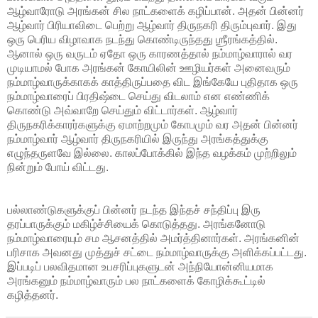
ஆழ்வாரோடு அரங்கன் சில நாட்களைக் கழிப்பான். அதன் பின்னர்
ஆழ்வார் பிரியாவிடை பெற்று ஆழ்வார் திருநகரி திரும்புவார். இது
ஒரு பெரிய விழாவாக நடந்து கொண்டிருந்தது ஶ்ரீரங்கத்தில்.
ஆனால் ஒரு வருடம் ஏதோ ஒரு காரணத்தால் நம்மாழ்வாரால் வர
முடியாமல் போக அரங்கன் கோயிலின் ஊழியர்கள் அனைவரும்
நம்மாழ்வாருக்காகக் காத்திருப்பதை விட இங்கேயே புதிதாக ஒரு
நம்மாழ்வாரைப் பிரதிஷ்டை செய்து விடலாம் என எண்ணிக்
கொண்டு அவ்வாறே செய்தும் விட்டார்கள். ஆழ்வார்
திருநகரிக்காரர்களுக்கு ஏமாற்றமும் கோபமும் வர அதன் பின்னர்
நம்மாழ்வார் ஆழ்வார் திருநகரியில் இருந்து அரங்கத்துக்கு
எழுந்தருளவே இல்லை. காலப்போக்கில் இந்த வழக்கம் முற்றிலும்
நின்றும் போய் விட்டது.
பல்லாண்டுகளுக்குப் பின்னர் நடந்த இந்தச் சந்திப்பு இரு
தரப்பாருக்கும் மகிழ்ச்சியைக் கொடுத்தது. அரங்கனோடு
நம்மாழ்வாரையும் சம ஆசனத்தில் அமர்த்தினார்கள். அரங்கனின்
பரிசாக அவனது முத்துச் சட்டை நம்மாழ்வாருக்கு அளிக்கப்பட்டது.
இப்படிப் பலவிதமான உபசரிப்புகளுடன் அந்நியோன்னியமாக
அரங்கனும் நம்மாழ்வாரும் பல நாட்களைக் கோழிக்கூட்டில்
கழித்தனர்.